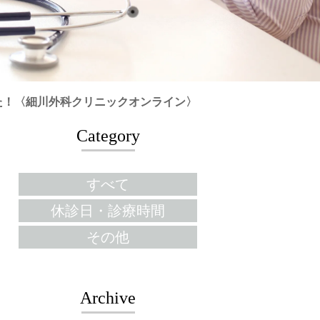
た！〈細川外科クリニックオンライン〉
Category
すべて
休診日・診療時間
その他
Archive