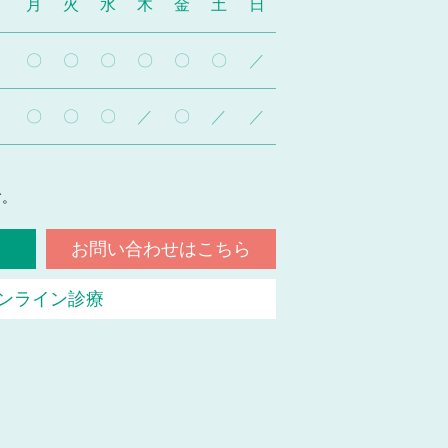
月
火
水
木
金
土
日
〇
〇
〇
〇
〇
〇
／
〇
〇
〇
／
〇
／
／
。
す。
お問い合わせはこちら
ンライン診療