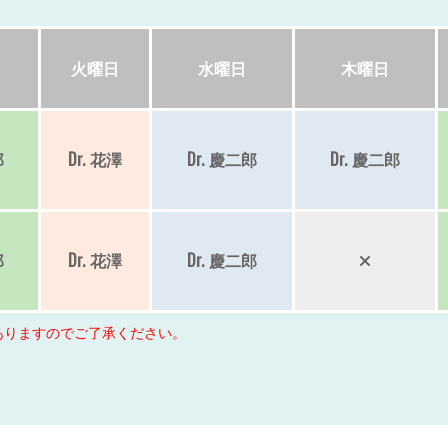
火
曜日
水
曜日
木
曜日
郎
Dr.
花澤
Dr.
慶二郎
Dr.
慶二郎
郎
Dr.
花澤
Dr.
慶二郎
ありますのでご了承ください。