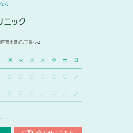
なら
区西米野町1丁目75-2
月
火
水
木
金
土
日
〇
〇
〇
〇
〇
〇
／
〇
〇
〇
／
〇
／
／
。
す。
お問い合わせはこちら