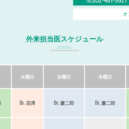
TEL.
オ
外来担当医スケジュール
SCHEDULE
火
曜日
水
曜日
木
曜日
郎
Dr.
花澤
Dr.
慶二郎
Dr.
慶二郎