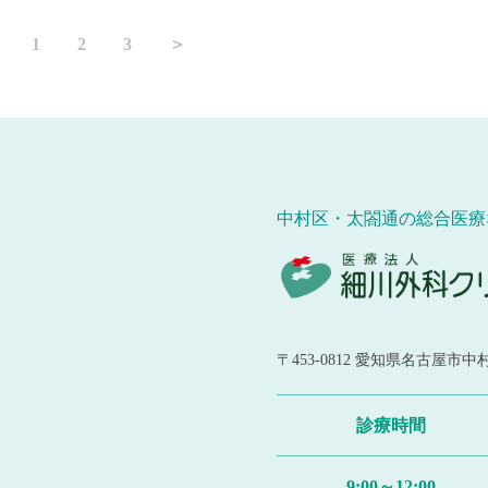
1
2
3
＞
中村区・太閤通の総合医療
〒453-0812
愛知県名古屋市中村
診療時間
9:00～12:00